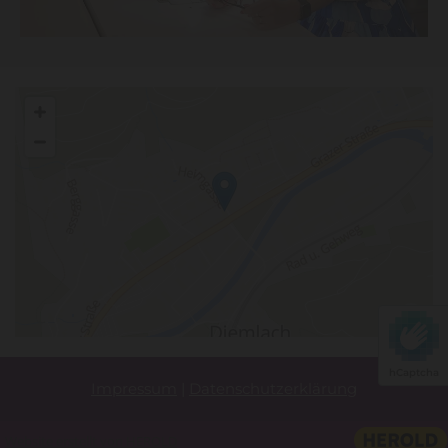
hCaptcha
Impressum
|
Datenschutzerklärung
Website erstellt von HEROLD